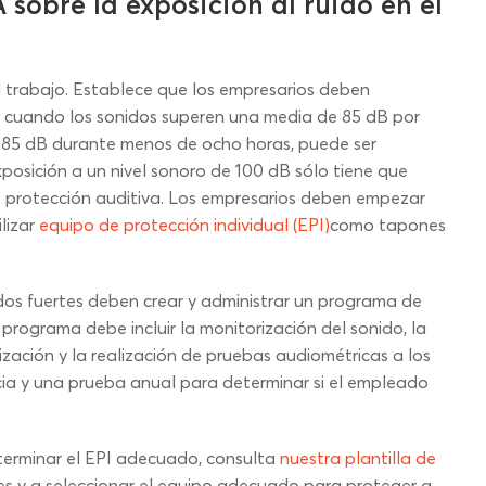
sobre la exposición al ruido en el
el trabajo. Establece que los empresarios deben
s cuando los sonidos superen una media de 85 dB por
s 85 dB durante menos de ocho horas, puede ser
exposición a un nivel sonoro de 100 dB sólo tiene que
e protección auditiva. Los empresarios deben empezar
lizar
equipo de protección individual (EPI)
como tapones
os fuertes deben crear y administrar un programa de
 programa debe incluir la monitorización del sonido, la
ización y la realización de pruebas audiométricas a los
ia y una prueba anual para determinar si el empleado
terminar el EPI adecuado, consulta
nuestra plantilla de
ales y a seleccionar el equipo adecuado para proteger a