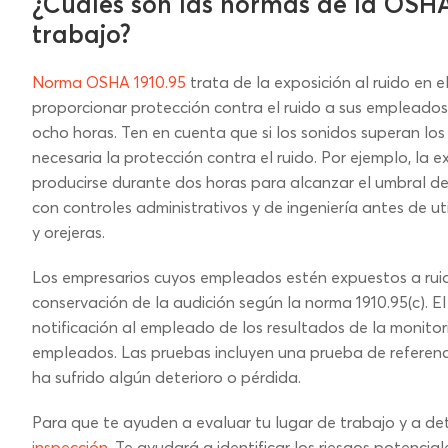
¿Cuáles son las normas de la OSHA 
trabajo?
Norma OSHA 1910.95
trata de la exposición al ruido en 
proporcionar protección contra el ruido a sus empleado
ocho horas. Ten en cuenta que si los sonidos superan lo
necesaria la protección contra el ruido. Por ejemplo, la 
producirse durante dos horas para alcanzar el umbral d
con controles administrativos y de ingeniería antes de uti
y orejeras.
Los empresarios cuyos empleados estén expuestos a ruid
conservación de la audición según la norma 1910.95(c). El
notificación al empleado de los resultados de la monitor
empleados. Las pruebas incluyen una prueba de referenc
ha sufrido algún deterioro o pérdida.
Para que te ayuden a evaluar tu lugar de trabajo y a de
inspección
. Te ayudará a identificar los riesgos potenci