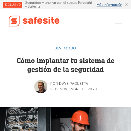
Seguridad y ahorrar con el seguro Foresight
Más información
EXCLUSIVO
y Safesite
Características
DESTACADO
Plantillas
Cómo implantar tu sistema de
gestión de la seguridad
Industrias
Recursos
POR DAVE PAOLETTA
9 DE NOVIEMBRE DE 2020
Seguro