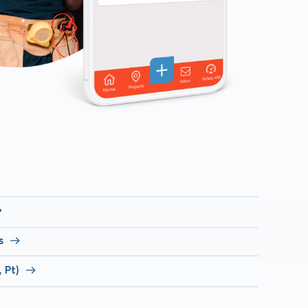
s
, Pt)