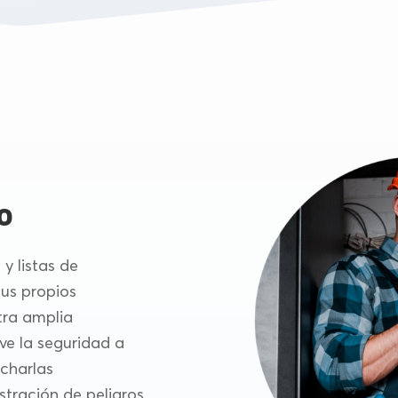
o
y listas de
sus propios
tra amplia
eve la seguridad a
 charlas
stración de peligros